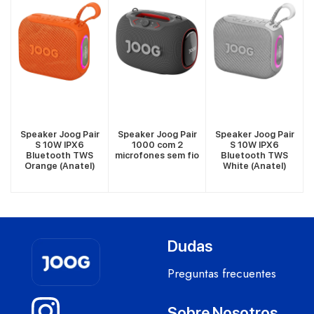
VER MÁS
VER MÁS
VER MÁS
r
Speaker Joog Pair
Speaker Joog Pair
Speaker Joog Pair
S 10W IPX6
1000 com 2
S 10W IPX6
Bluetooth TWS
microfones sem fio
Bluetooth TWS
Orange (Anatel)
White (Anatel)
Dudas
Preguntas frecuentes
Sobre Nosotros