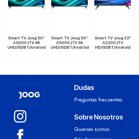
"
Smart TV Joog 50"
Smart TV Joog 50"
Smart TV Joog 32"
A5000JTV 4K
A5000JTV 4K
A3200JTV
e
UHD/ISDBT/Android
UHD/ISDBT/Android
HD/ISDBT/Android
Dudas
Preguntas frecuentes
Sobre Nosotros
Quienes somos