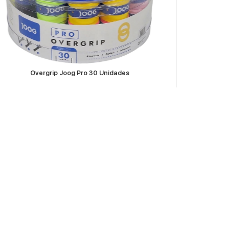
VER MÁS
Overgrip Joog Pro 30 Unidades
Proteto
Dudas
Preguntas frecuentes