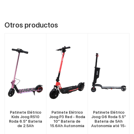
Otros productos
VER MÁS
VER MÁS
VER MÁS
Patinete Elétrico
Patinete Elétrico
Patinete Elétrico
Kids Joog RS10
Joog P3 Red - Roda
Joog G6 Roda 5.5"
a
Roda 6.5" Bateria
10" Bateria de
Bateria de 5Ah
de 2.5Ah
15.6Ah Autonomia
Autonomia até 15-
-
Autonomia até 5-
até 55Km
20Km