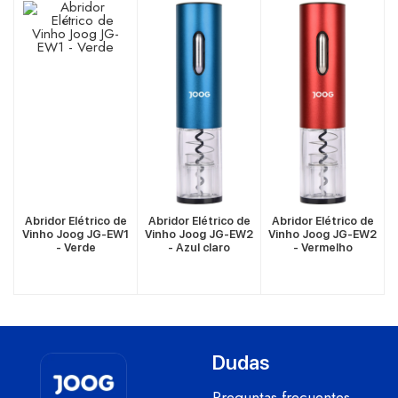
VER MÁS
VER MÁS
VER MÁS
e
Abridor Elétrico de
Abridor Elétrico de
Abridor Elétrico de
3
Vinho Joog JG-EW1
Vinho Joog JG-EW2
Vinho Joog JG-EW2
- Verde
- Azul claro
- Vermelho
Dudas
Preguntas frecuentes