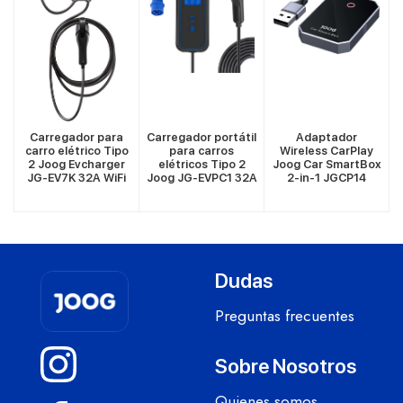
VER MÁS
VER MÁS
VER MÁS
Carregador para
Carregador portátil
Adaptador
o
carro elétrico Tipo
para carros
Wireless CarPlay
2 Joog Evcharger
elétricos Tipo 2
Joog Car SmartBox
i
JG-EV7K 32A WiFi
Joog JG-EVPC1 32A
2-in-1 JGCP14
220V Monofásico
Bivolt
Dudas
Preguntas frecuentes
Sobre Nosotros
Quienes somos