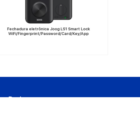
Fechadura eletrônica Joog LS1 Smart Lock
Fechadura
WiFi/Fingerprint/Password/Card/Key/App
Dudas
Preguntas frecuentes