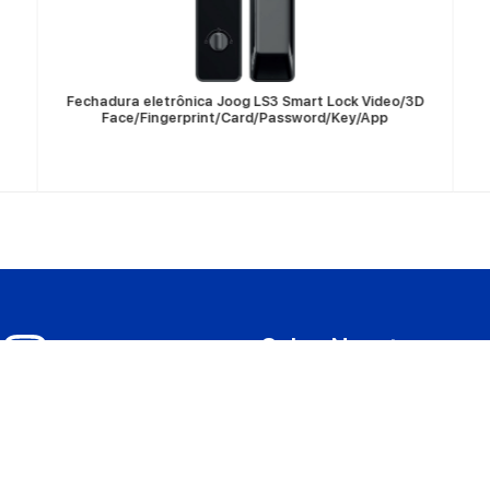
Fechadura eletrônica Joog LS3 Smart Lock Video/3D
Face/Fingerprint/Card/Password/Key/App
Sobre Nosotros
Quienes somos
Dónde comprar
Sea un revendedor