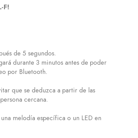
L-F!
spués de 5 segundos.
pagará durante 3 minutos antes de poder
ueo por Bluetooth.
tar que se deduzca a partir de las
r persona cercana.
te una melodía específica o un LED en