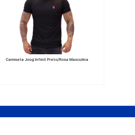
VER MÁS
Camiseta Joog Infinit Preto/Rosa Masculina
Camiseta 
Dudas