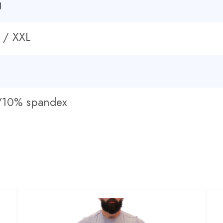
g
 / XXL
r/10% spandex