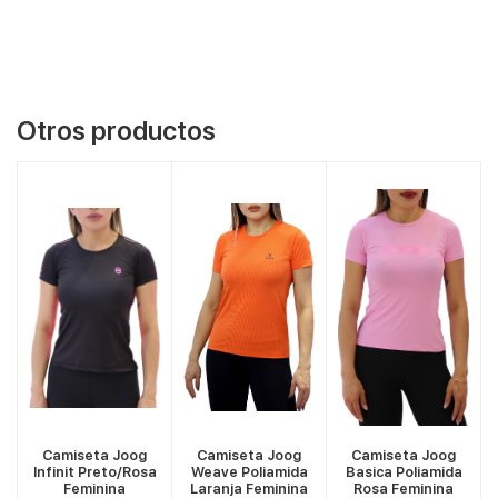
Otros productos
VER MÁS
VER MÁS
VER MÁS
Camiseta Joog
Camiseta Joog
Camiseta Joog
Infinit Preto/Rosa
Weave Poliamida
Basica Poliamida
M
a
Feminina
Laranja Feminina
Rosa Feminina