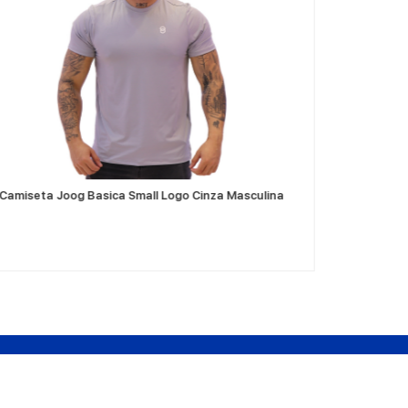
VER MÁS
Camiseta Joog Basica Small Logo Cinza Masculina
Camiseta
Dudas