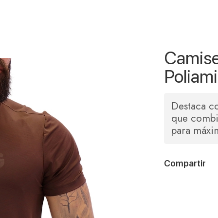
Camise
Poliam
Destaca co
que combi
para máxim
Compartir