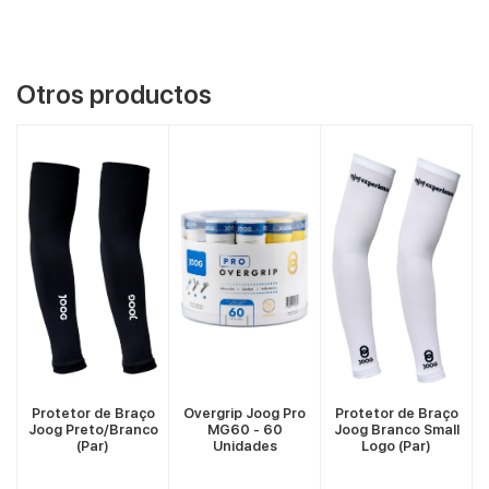
Otros productos
VER MÁS
VER MÁS
VER MÁS
o
Protetor de Braço
Overgrip Joog Pro
Protetor de Braço
Joog Preto/Branco
MG60 - 60
Joog Branco Small
(Par)
Unidades
Logo (Par)