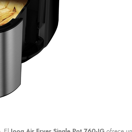
. El
Joog Air Fryer Single Pot 760-JG
ofrece una