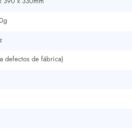
 x 390 x 330mm
50g
z
a defectos de fábrica)