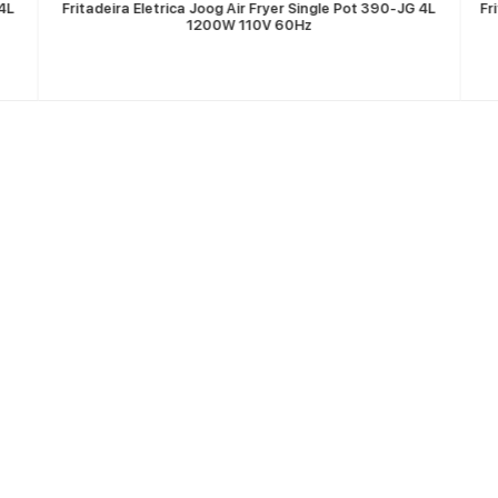
 4L
Fritadeira Eletrica Joog Air Fryer Single Pot 390-JG 4L
Fr
1200W 110V 60Hz
Sobre Nosotros
Quienes somos
Dónde comprar
Sea un revendedor