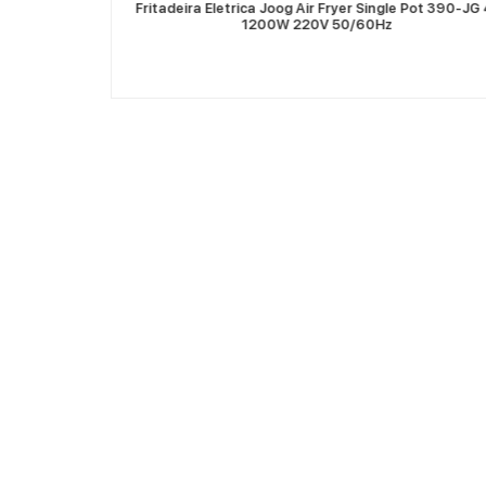
 Pot 903-JG 9L
Fritadeira Eletrica Joog Air Fryer Single Pot 390-JG
1200W 220V 50/60Hz
© 2026 JOOG - Todos los derechos reservados