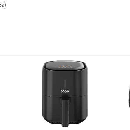
os)
VER MÁS