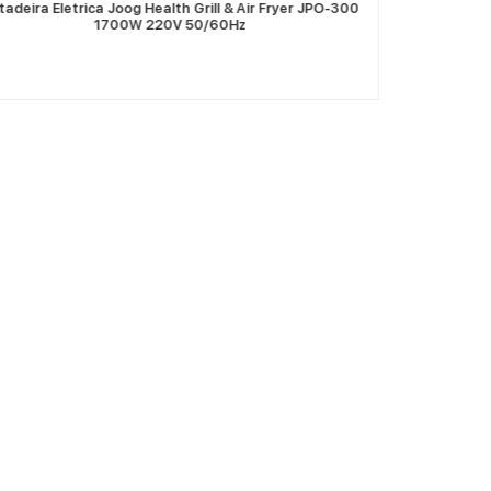
itadeira Eletrica Joog Health Grill & Air Fryer JPO-300
Fritadeira E
1700W 220V 50/60Hz
Dudas
Preguntas frecuentes