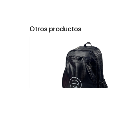
Otros productos
VER MÁS
4011 Black
Mochila Raqueteira Joog Dynamic J1 - Black