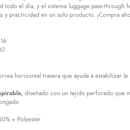
todo el día, y el sistema luggage pass-through facil
ilo y practicidad en un solo producto. ¡Compra aho
6

rrea horizontal trasera que ayuda a estabilizar la
pirable,
diseñado con un tejido perforado que me
longado
50% + Polyester