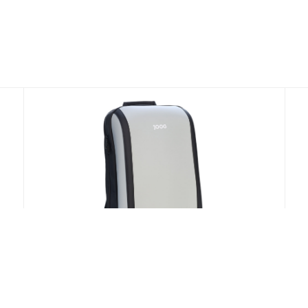
VER MÁS
Mochila Joog Backpack15.5" EBXG-54011 Silver
Mo