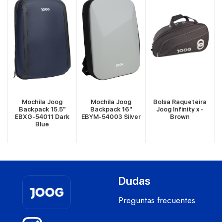
VER MÁS
VER MÁS
VER MÁS
Mochila Joog
Mochila Joog
Bolsa Raqueteira
-
Backpack 15.5"
Backpack 16"
Joog Infinity x -
EBXG-54011 Dark
EBYM-54003 Silver
Brown
Blue
Dudas
Preguntas frecuentes