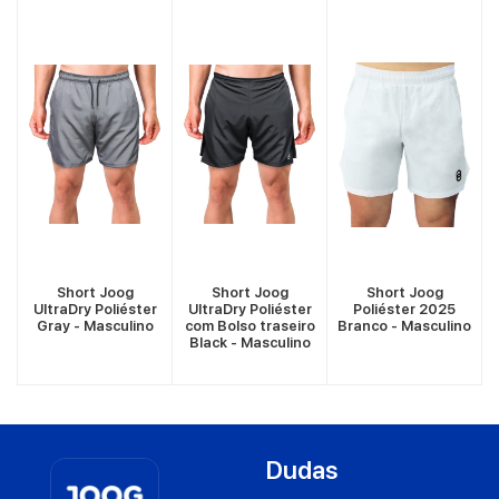
VER MÁS
VER MÁS
VER MÁS
Short Joog
Short Joog
Short Joog
r
UltraDry Poliéster
UltraDry Poliéster
Poliéster 2025
-
Gray - Masculino
com Bolso traseiro
Branco - Masculino
Black - Masculino
Dudas