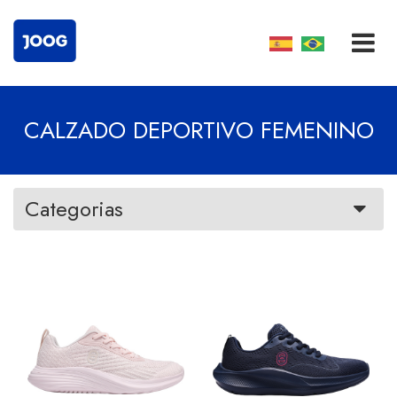
CALZADO DEPORTIVO FEMENINO
Categorias
VER MÁS
VER MÁS