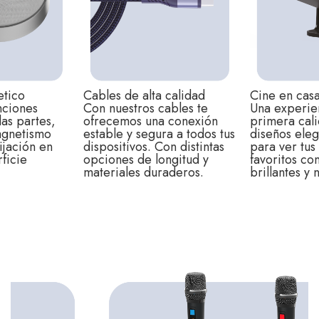
tico
Cables de alta calidad
Cine en cas
nciones
Con nuestros cables te
Una experien
das partes,
ofrecemos una conexión
primera cal
agnetismo
estable y segura a todos tus
diseños eleg
fijación en
dispositivos. Con distintas
para ver tus
ficie
opciones de longitud y
favoritos c
materiales duraderos.
brillantes y n